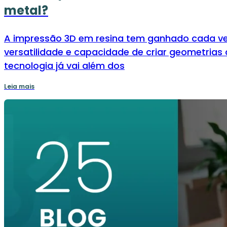
metal?
A impressão 3D em resina tem ganhado cada ve
versatilidade e capacidade de criar geometrias 
tecnologia já vai além dos
Leia mais