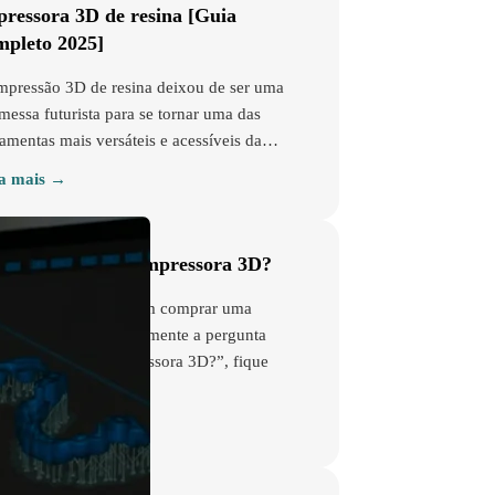
pressora 3D de resina [Guia
mpleto 2025]
mpressão 3D de resina deixou de ser uma
messa futurista para se tornar uma das
ramentas mais versáteis e acessíveis da…
a mais →
anto custa uma impressora 3D?
você está pensando em comprar uma
ressora 3D e tem em mente a pergunta
anto custa uma impressora 3D?”, fique
nquilo,…
a mais →