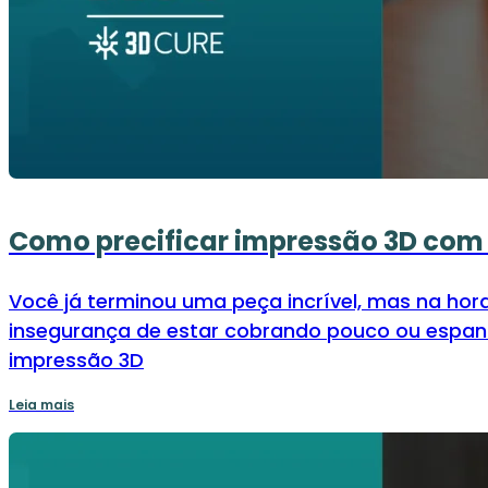
Como precificar impressão 3D com 
Você já terminou uma peça incrível, mas na hor
insegurança de estar cobrando pouco ou espanta
impressão 3D
Leia mais