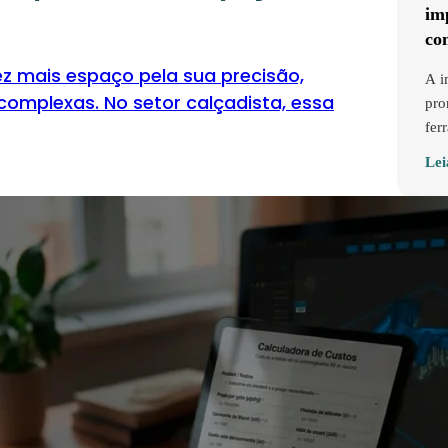
im
co
z mais espaço pela sua precisão,
A i
complexas. No setor calçadista, essa
pro
fer
Lei
Qu
Se 
imp
“qu
tra
Lei