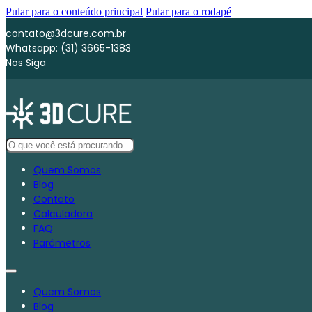
Pular para o conteúdo principal
Pular para o rodapé
contato@3dcure.com.br
Whatsapp: (31) 3665-1383
Nos Siga
Quem Somos
Blog
Contato
Calculadora
FAQ
Parâmetros
Quem Somos
Blog