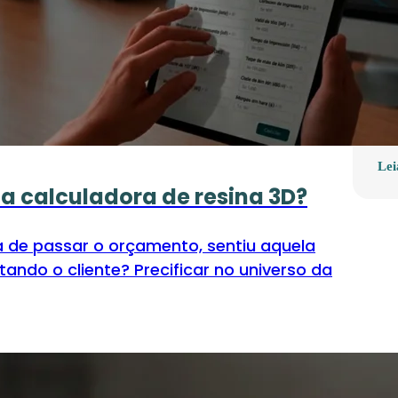
8 
sol
Est
Cri
imp
co
Lei
a calculadora de resina 3D?
a de passar o orçamento, sentiu aquela
ndo o cliente? Precificar no universo da