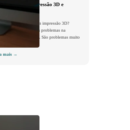
problemas na impressão 3D e
uções possíveis
á tendo problemas com impressão 3D?
amos uma lista com os problemas na
ressão 3D com resina. São problemas muito
muns ao…
a mais →