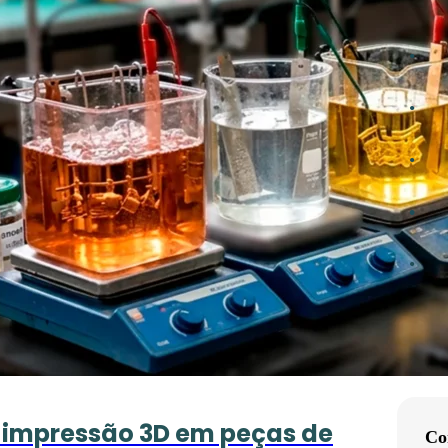
Cat
Conte
Cont
Curi
Dica
Prod
Post
 impressão 3D em peças de
Co