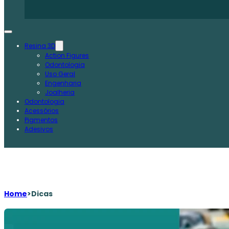
Resina 3D
Action Figures
Odontologia
Uso Geral
Engenharia
Joalheria
Odontologia
Acessórios
Pigmentos
Adesivos
Home
>
Dicas