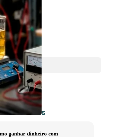
egorias
údo – Iniciante
eúdo – Avançado
osidades
s
utos
s mais lidos
mo ganhar dinheiro com