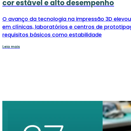
cor estável e alto desempenho
O avanço da tecnologia na impressão 3D elevou 
em clínicas, laboratórios e centros de prototipa
requisitos básicos como estabilidade
Leia mais