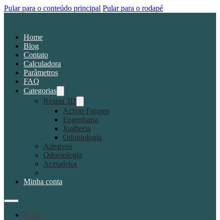
Pular para o conteúdo principal
Pular para o rodapé
Home
Blog
Contato
Calculadora
Parâmetros
FAQ
Categorias
Resina 3D
Action Figures
Engenharia
Joalheria
Odontologia
Adesivos
Odontologia
Acessórios
Minha conta
Home