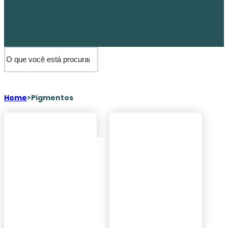
Sem produto(s) no
carrinho.
Home
>
Pigmentos