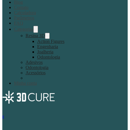
Blog
Contato
Calculadora
Parâmetros
FAQ
Categorias
Resina 3D
Action Figures
Engenharia
Joalheria
Odontologia
Adesivos
Odontologia
Acessórios
Minha conta
0