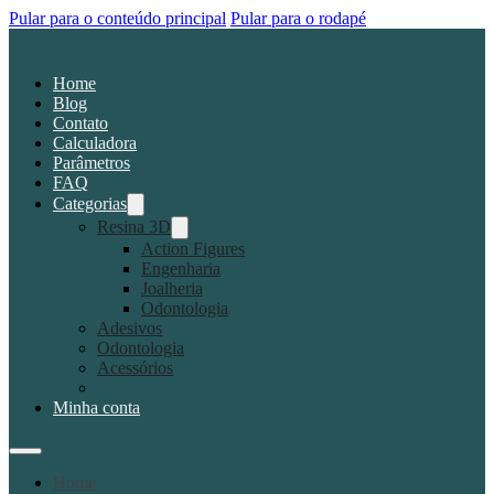
Pular para o conteúdo principal
Pular para o rodapé
Home
Blog
Contato
Calculadora
Parâmetros
FAQ
Categorias
Resina 3D
Action Figures
Engenharia
Joalheria
Odontologia
Adesivos
Odontologia
Acessórios
Minha conta
Home