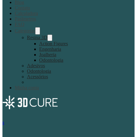
Blog
Contato
Calculadora
Parâmetros
FAQ
Categorias
Resina 3D
Action Figures
Engenharia
Joalheria
Odontologia
Adesivos
Odontologia
Acessórios
Minha conta
0