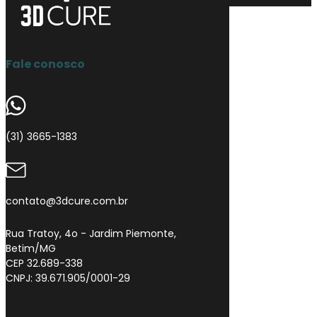
Fale conosco
(31) 3665-1383
contato@3dcure.com.br
Rua Tratoy, 4o - Jardim Piemonte,
Betim/MG
CEP 32.689-338
CNPJ: 39.671.905/0001-29