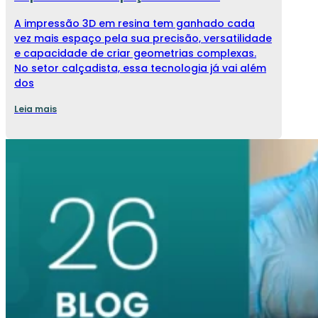
A impressão 3D em resina tem ganhado cada
vez mais espaço pela sua precisão, versatilidade
e capacidade de criar geometrias complexas.
No setor calçadista, essa tecnologia já vai além
dos
Leia mais