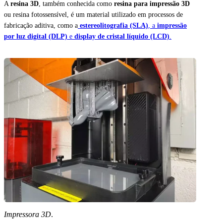
A
resina 3D
, também conhecida como
resina para impressão 3D
ou resina fotossensível, é um material utilizado em processos de
fabricação aditiva, como a
estereolitografia (SLA)
, a
impressão
por luz digital (DLP)
e
display de cristal líquido (LCD)
.
Impressora 3D
.