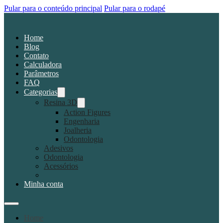
Pular para o conteúdo principal
Pular para o rodapé
Home
Blog
Contato
Calculadora
Parâmetros
FAQ
Categorias
Resina 3D
Action Figures
Engenharia
Joalheria
Odontologia
Adesivos
Odontologia
Acessórios
Minha conta
Home