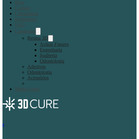
Blog
Contato
Calculadora
Parâmetros
FAQ
Categorias
Resina 3D
Action Figures
Engenharia
Joalheria
Odontologia
Adesivos
Odontologia
Acessórios
Minha conta
0