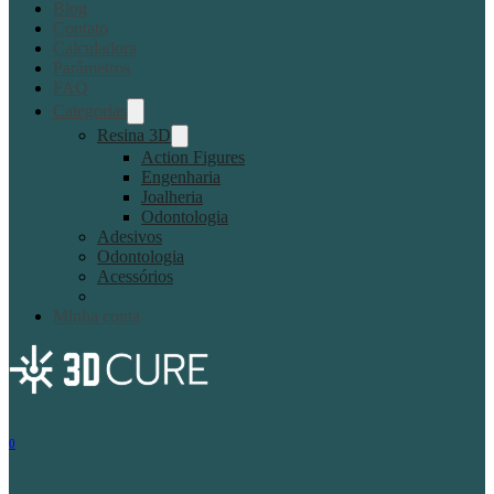
Blog
Contato
Calculadora
Parâmetros
FAQ
Categorias
Resina 3D
Action Figures
Engenharia
Joalheria
Odontologia
Adesivos
Odontologia
Acessórios
Minha conta
0