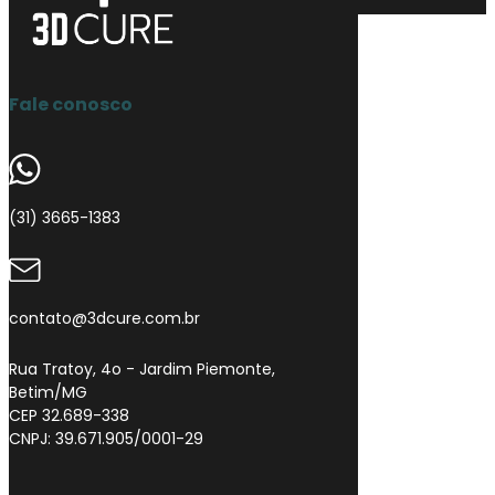
Fale conosco
(31) 3665-1383
contato@3dcure.com.br
Rua Tratoy, 4o - Jardim Piemonte,
Betim/MG
CEP 32.689-338
CNPJ: 39.671.905/0001-29