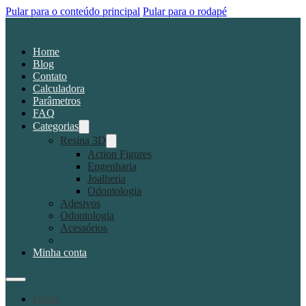
Pular para o conteúdo principal
Pular para o rodapé
Home
Blog
Contato
Calculadora
Parâmetros
FAQ
Categorias
Resina 3D
Action Figures
Engenharia
Joalheria
Odontologia
Adesivos
Odontologia
Acessórios
Minha conta
Home