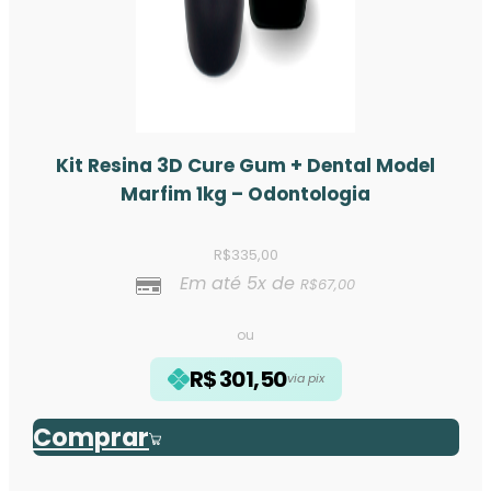
Kit Resina 3D Cure Gum + Dental Model
Marfim 1kg – Odontologia
R$
335,00
Em até 5x de
R$
67,00
ou
R$
301,50
via pix
Comprar