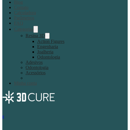
Blog
Contato
Calculadora
Parâmetros
FAQ
Categorias
Resina 3D
Action Figures
Engenharia
Joalheria
Odontologia
Adesivos
Odontologia
Acessórios
Minha conta
0