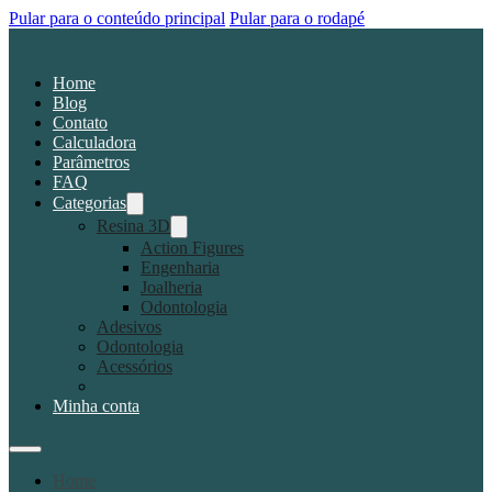
Pular para o conteúdo principal
Pular para o rodapé
Home
Blog
Contato
Calculadora
Parâmetros
FAQ
Categorias
Resina 3D
Action Figures
Engenharia
Joalheria
Odontologia
Adesivos
Odontologia
Acessórios
Minha conta
Home