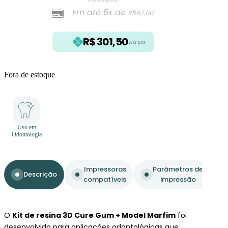
Em até 5x de
R$
67,00
R$
301,50
via pix
Fora de estoque
Uso em
Odontologia
Impressoras
Parâmetros de
Descrição
compatíveis
impressão
O
Kit de resina 3D Cure Gum + Model Marfim
foi
desenvolvido para aplicações odontológicas que