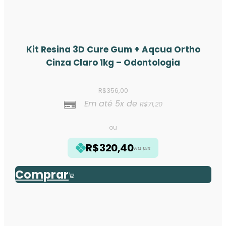
Kit Resina 3D Cure Gum + Aqcua Ortho
Cinza Claro 1kg – Odontologia
R$
356,00
Em até 5x de
R$
71,20
ou
R$
320,40
via pix
Comprar